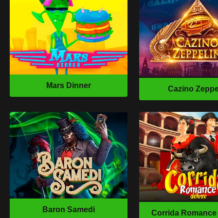
Istruzioni passo passo per ottenere il massimo da Betwi
Ottenere il massimo dalla piattaforma
Mars Dinner
Cazino Zeppe
Baron Samedi
Corrida Romance