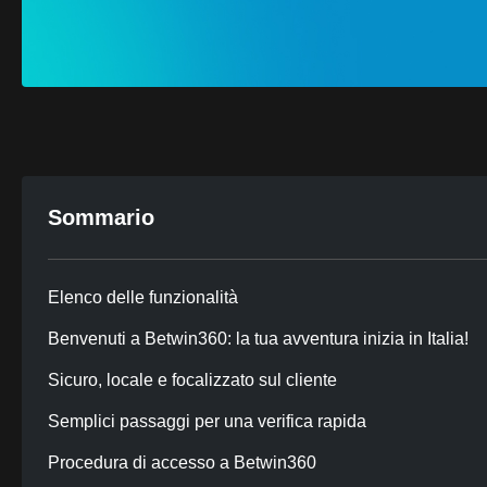
Sommario
Elenco delle funzionalità
Benvenuti a Betwin360: la tua avventura inizia in Italia!
Sicuro, locale e focalizzato sul cliente
Semplici passaggi per una verifica rapida
Procedura di accesso a Betwin360