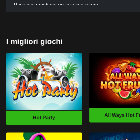
Passaggi rapidi per un accesso sicuro
Selezione di giochi su Betwin360
Bonus Betwin360: giri gratuiti, cashback e tornei
I migliori giochi
Tornei esclusivi del casinò e vantaggi per i giocatori
Come ottenere e utilizzare i codici promozionali Betwin3
Come ottenere codici coupon
L'app mobile di Betwin360 ti consente di giocare su Androi
Diventare un membro VIP di Betwin360
Vantaggi che solo i membri Vip possono ottenere e come 
La sicurezza di Betwin360 include pagamenti sicuri e pro
All Ways Hot F
Hot Party
Gioco responsabile e protezione dei giocatori
Prova dell'età e dell'adesione alla politica