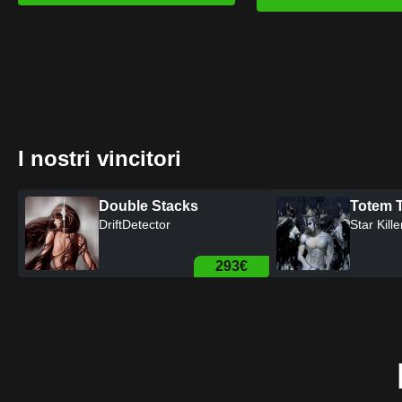
I nostri vincitori
Double Bonus Poker 10 Hand
D
Cletus
Dr
456€