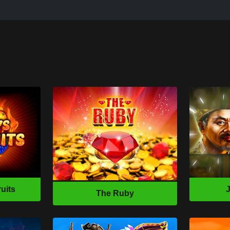
60
d, iOS e altri dispositivi
iscriversi
tezione dei giocatori
ruits
The Ruby