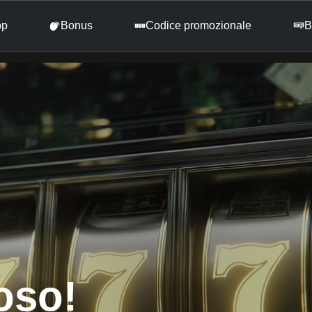
pp
Bonus
Codice promozionale
B
oso!